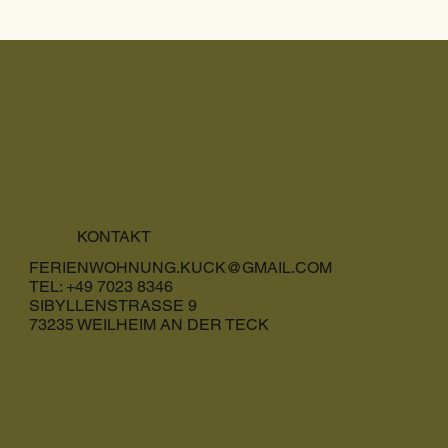
Ferienwohnung Kuck
KONTAKT
FERIENWOHNUNG.KUCK@GMAIL.COM
TEL: +49 7023 8346
SIBYLLENSTRASSE 9
73235 WEILHEIM AN DER TECK