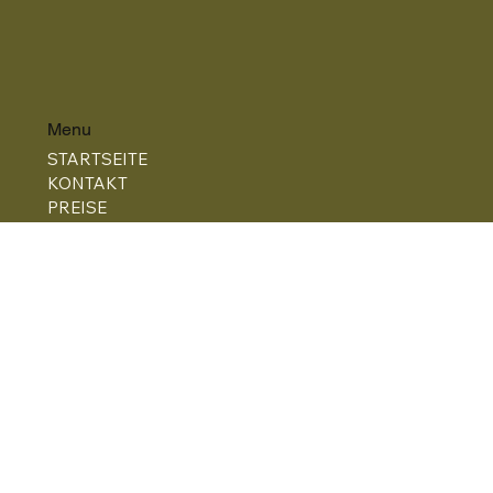
Menu
STARTSEITE
KONTAKT
PREISE
BUCHEN
© 2025 by Ferienwohnung Kuck. Built by
Lynx &
Raven